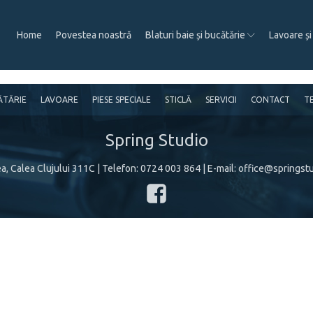
Home
Povestea noastră
Blaturi baie și bucătărie
Lavoare și
CĂTĂRIE
LAVOARE
PIESE SPECIALE
STICLĂ
SERVICII
CONTACT
TE
Spring Studio
a, Calea Clujului 311C
| Telefon:
0724 003 864
| E-mail:
office@springstu