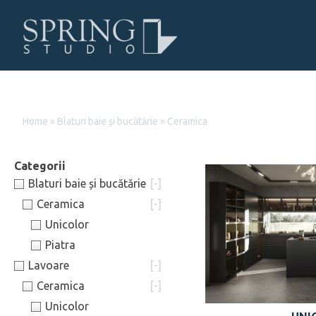
Home
»
Blaturi baie și bucătărie
»
Ceramica
Blaturi baie și bucătărie
[-]
Ceramica
[-]
Unicolor
Piatra
Lavoare
[-]
Ceramica
[-]
Unicolor