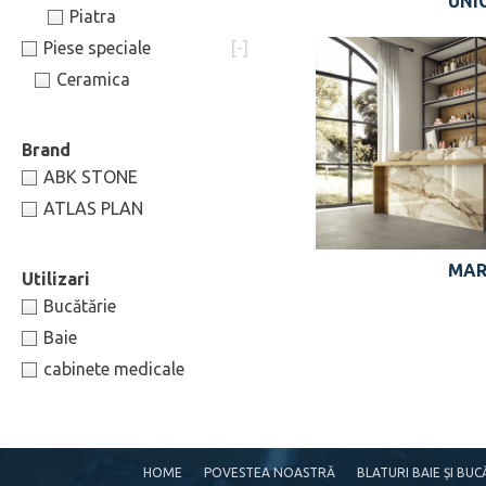
UNI
Piatra
Piese speciale
[-]
Ceramica
ABK STONE
ATLAS PLAN
MA
Bucătărie
Baie
cabinete medicale
HOME
POVESTEA NOASTRĂ
BLATURI BAIE ȘI BU