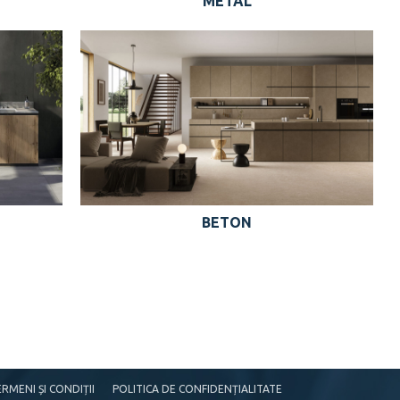
METAL
BETON
RMENI ȘI CONDIȚII
POLITICA DE CONFIDENȚIALITATE