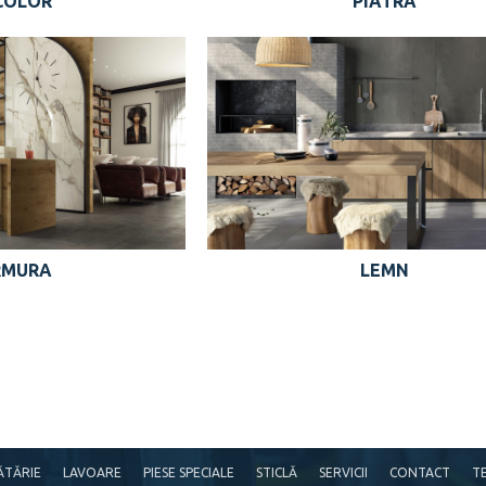
COLOR
PIATRA
RMURA
LEMN
CĂTĂRIE
LAVOARE
PIESE SPECIALE
STICLĂ
SERVICII
CONTACT
TE