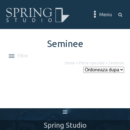
Meniu
Seminee
Filtre
Home
»
Piese speciale
»
Seminee
Spring Studio