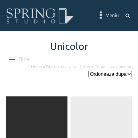
Meniu
Unicolor
Filtre
Home
»
Blaturi baie și bucătărie
»
Ceramica
»
Unicolor