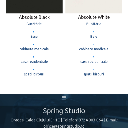
Absolute Black
Absolute White
Bucătărie
Bucătărie
,
,
Baie
Baie
,
,
cabinete medicale
cabinete medicale
,
,
case rezidentiale
case rezidentiale
,
,
spatii birouri
spatii birouri
Spring Studio
Oradea, Calea Clujului 311C
| Telefon:
0724 003 864
| E-mail:
office@springstudio.ro