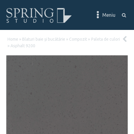
Meniu
Home
»
Blaturi baie și bucătărie
»
Compozit
»
Paleta de culori
»
Asphalt 9200