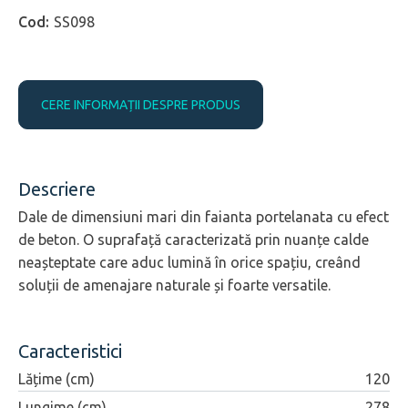
SS098
CERE INFORMAȚII DESPRE PRODUS
Descriere
Dale de dimensiuni mari din faianta portelanata cu efect
de beton. O suprafață caracterizată prin nuanțe calde
neașteptate care aduc lumină în orice spațiu, creând
soluții de amenajare naturale și foarte versatile.
Caracteristici
Lățime (cm)
120
Lungime (cm)
278