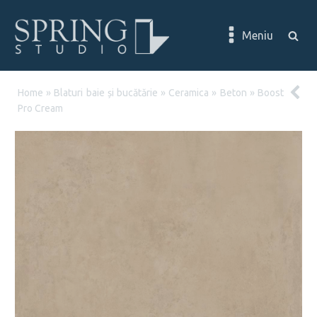
Meniu
Home
»
Blaturi baie și bucătărie
»
Ceramica
»
Beton
»
Boost
Pro Cream