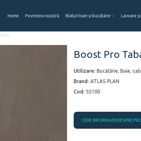
Home
Povestea noastră
Blaturi baie și bucătărie
Lavoare și
bacco
Boost Pro Tab
Bucătărie, Baie, ca
ATLAS PLAN
SS100
CERE INFORMAȚII DESPRE PR