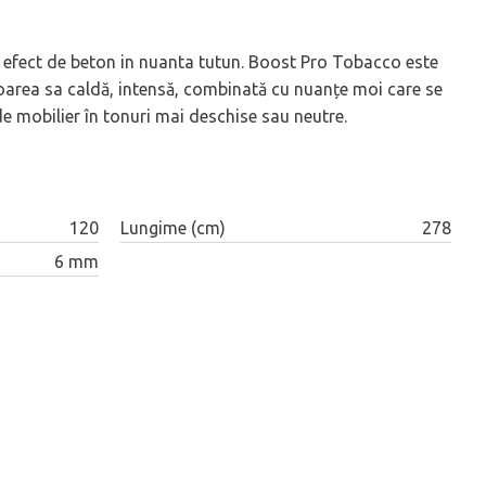
u efect de beton in nuanta tutun. Boost Pro Tobacco este
loarea sa caldă, intensă, combinată cu nuanțe moi care se
e mobilier în tonuri mai deschise sau neutre.
120
Lungime (cm)
278
6 mm