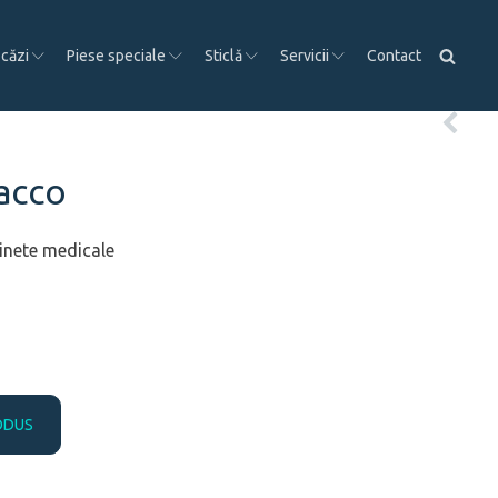
 căzi
Piese speciale
Sticlă
Servicii
Contact
acco
binete medicale
ODUS