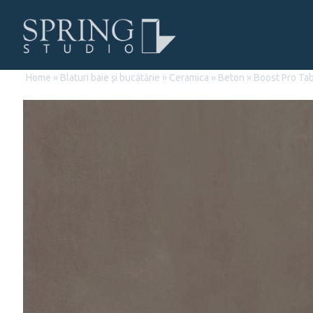
Home
»
Blaturi baie și bucătărie
»
Ceramica
»
Beton
»
Boost Pro Ta