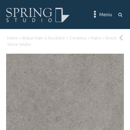
Meniu
Home
»
Blaturi baie și bucătărie
»
Ceramica
»
Piatra
»
Boost
Stone Smoke