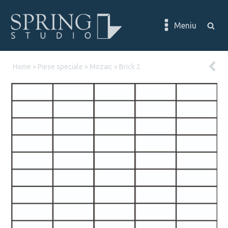
Meniu
Home
»
Piese speciale
»
Mozaic
»
Brick 2