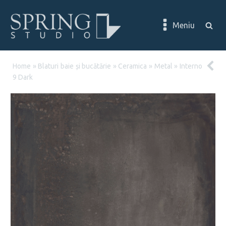
Meniu
Home
»
Blaturi baie și bucătărie
»
Ceramica
»
Metal
»
Interno
9 Dark