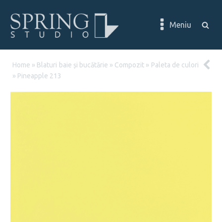
Meniu
Home
»
Blaturi baie și bucătărie
»
Compozit
»
Paleta de culori
»
Pineapple 213