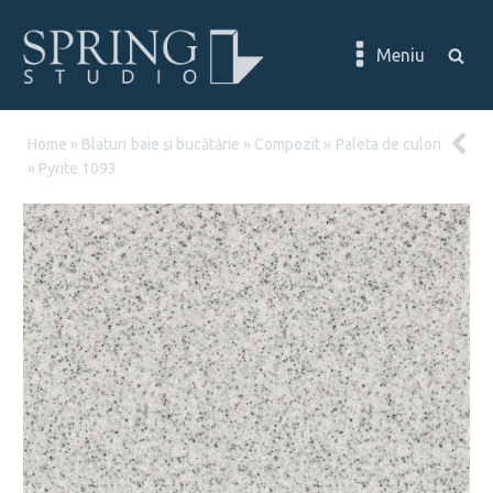
Meniu
Home
»
Blaturi baie și bucătărie
»
Compozit
»
Paleta de culori
»
Pyrite 1093