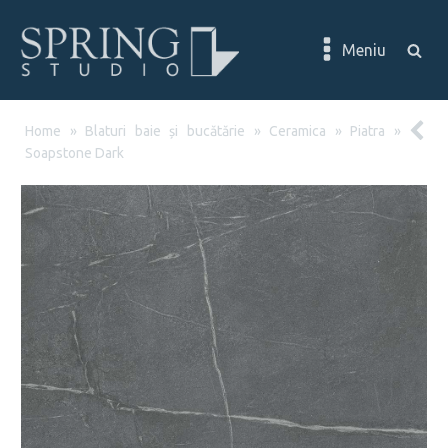
Meniu
Home
»
Blaturi baie și bucătărie
»
Ceramica
»
Piatra
»
Soapstone Dark