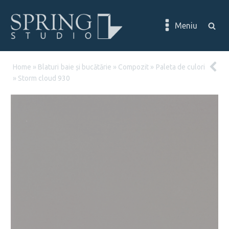
Meniu
Home
»
Blaturi baie și bucătărie
»
Compozit
»
Paleta de culori
»
Storm cloud 930