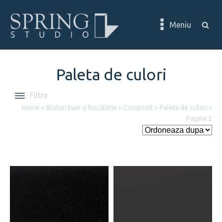
Meniu
Paleta de culori
Filtre
Home
»
Blaturi baie și bucătărie
»
Compozit
»
Paleta de culori
»
Pagina 2