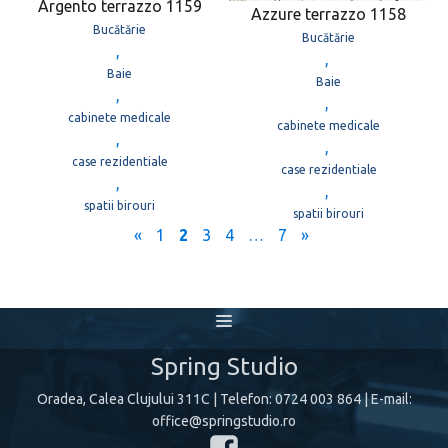
Argento terrazzo 1159
Azzure terrazzo 1158
Bucătărie
Bucătărie
,
,
Baie
Baie
,
,
cabinete medicale
cabinete medicale
,
,
case rezidentiale
case rezidentiale
,
,
spatii birouri
spatii birouri
«
1
2
3
4
…
7
»
Spring Studio
Oradea, Calea Clujului 311C
| Telefon:
0724 003 864
| E-mail:
office@springstudio.ro